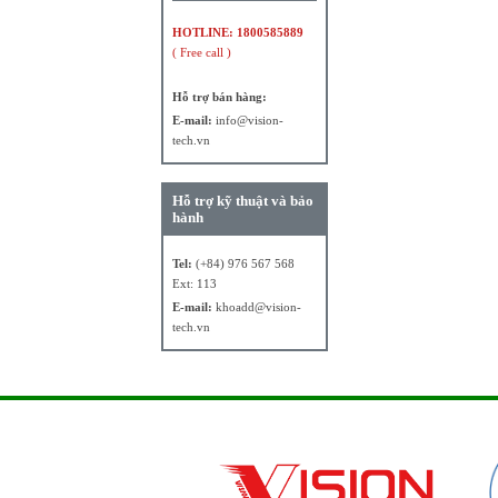
HOTLINE: 1800585889
( Free call )
Hỗ trợ bán hàng:
E-mail:
info@vision-
tech.vn
Hỗ trợ kỹ thuật và bảo
hành
Tel:
(+84) 976 567 568
Ext: 113
E-mail:
khoadd@vision-
tech.vn