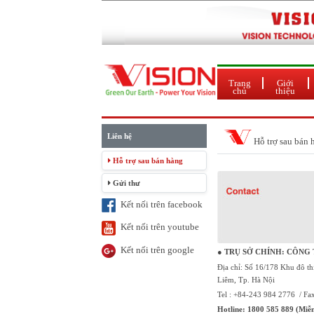
Trang
Giới
chủ
thiệu
Liên hệ
Hỗ trợ sau bán 
Hỗ trợ sau bán hàng
Gửi thư
Kết nối trên facebook
Kết nối trên youtube
Kết nối trên google
● TRỤ SỞ CHÍNH: CÔNG
Địa chỉ: Số 16/178 Khu đô 
Liêm, Tp. Hà Nội
Tel : +84-243 984 2776 / Fa
Hotline: 1800 585 889 (Miễn