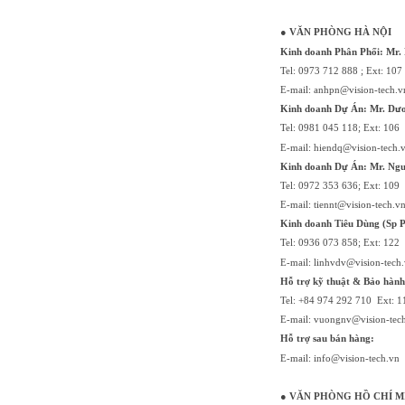
● VĂN PHÒNG HÀ NỘI
Kinh doanh Phân Phối: Mr.
Tel: 0973 712 888 ; Ext: 107
E-mail: anhpn@vision-tech.v
Kinh doanh Dự Án: Mr. Dư
Tel: 0981 045 118; Ext: 106
E-mail: hiendq@vision-tech.
Kinh doanh Dự Án: Mr. Ngu
Tel: 0972 353 636; Ext: 109
E-mail: tiennt@vision-tech.v
Kinh doanh Tiêu Dùng (Sp P
Tel: 0936 073 858; Ext: 122
E-mail: linhvdv@vision-tech
Hỗ trợ kỹ thuật &
Bảo hành
Tel: +84 974 292 710 Ext: 1
E-mail: vuongnv@vision-tec
Hỗ trợ sau bán hàng:
E-mail: info@vision-tech.vn
● VĂN PHÒNG HỒ CHÍ M