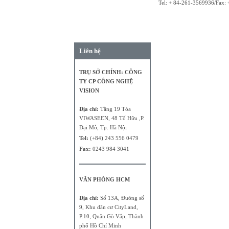
Tel: + 84-261-3569936/Fax:
Liên hệ
TRỤ SỞ CHÍNH: CÔNG
TY CP CÔNG NGHỆ
VISION
Địa chỉ:
Tầng 19 Tòa
VIWASEEN, 48 Tố Hữu ,P.
Đại Mỗ, Tp. Hà Nội
Tel:
(+84) 243 556 0479
Fax:
0243 984 3041
VĂN PHÒNG HCM
Địa chỉ:
Số 13A, Đường số
9, Khu dân cư CityLand,
P.10, Quận Gò Vấp, Thành
phố Hồ Chí Minh