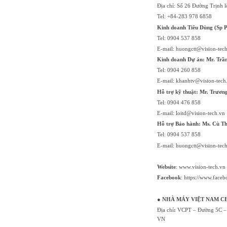
Địa chỉ: Số 26 Đường Trịnh
Tel: +84-283 978 6858
Kinh doanh Tiêu Dùng (Sp P
Tel: 0904 537 858
E-mail: huongctt@vision-tec
Kinh doanh Dự án: Mr. Trầ
Tel: 0904 260 858
E-mail: khanhtv@vision-tech
Hỗ trợ kỹ thuật: Mr. Trương 
Tel: 0904 476 858
E-mail: loitd@vision-tech.vn
Hỗ trợ Bảo hành: Ms. Cù T
Tel: 0904 537 858
E-mail: huongctt@vision-tec
Website
:
www.vision-tech.vn
Facebook
:
https://www.faceb
● NHÀ MÁY VIỆT NAM C
Địa chỉ
:
VCPT – Đường 5C – 
VN