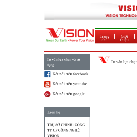
Trang
Giới
chủ
thiệu
Tư vấn lựa chọn và sử
Tư vấn lựa chọ
dụng
Kết nối trên facebook
Kết nối trên youtube
Kết nối trên google
Liên hệ
TRỤ SỞ CHÍNH: CÔNG
TY CP CÔNG NGHỆ
VISION