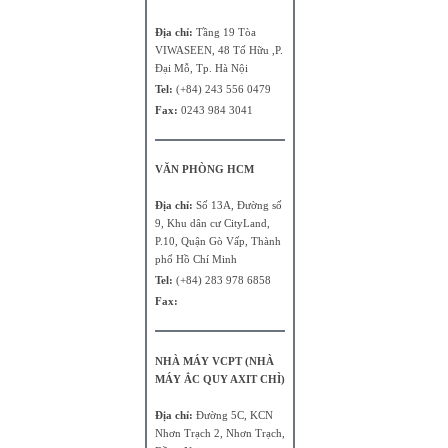
Địa chỉ:
Tầng 19 Tòa
VIWASEEN, 48 Tố Hữu ,P.
Đại Mỗ, Tp. Hà Nội
Tel:
(+84) 243 556 0479
Fax:
0243 984 3041
VĂN PHÒNG HCM
Địa chỉ:
Số 13A, Đường số
9, Khu dân cư CityLand,
P.10, Quận Gò Vấp, Thành
phố Hồ Chí Minh
Tel:
(+84) 283 978 6858
Fax:
NHÀ MÁY VCPT (NHÀ
MÁY ẮC QUY AXIT CHÌ)
Địa chỉ:
Đường 5C, KCN
Nhơn Trạch 2, Nhơn Trạch,