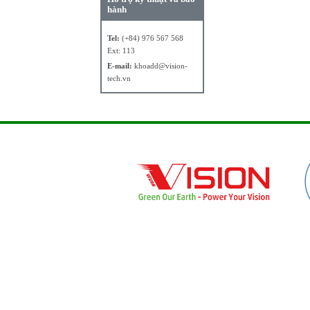
hành
Tel:
(+84) 976 567 568
Ext: 113
E-mail:
khoadd@vision-
tech.vn