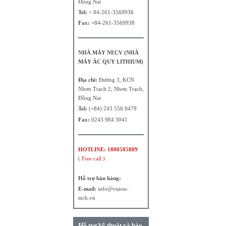
Đồng Nai
Tel:
+ 84-261-3569936
Fax:
+84-261-3569938
NHÀ MÁY NECV (NHÀ
MÁY ẮC QUY LITHIUM)
Địa chỉ:
Đường 3, KCN
Nhơn Trạch 2, Nhơn Trạch,
Đồng Nai
Tel:
(+84) 243 556 0479
Fax:
0243 984 3041
HOTLINE: 1800585889
( Free call )
Hỗ trợ bán hàng:
E-mail:
info@vision-
tech.vn
Hỗ trợ kỹ thuật và bảo