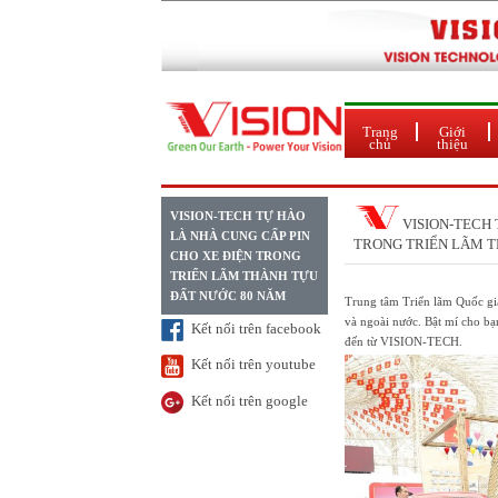
Trang
Giới
chủ
thiệu
VISION-TECH TỰ HÀO
VISION-TECH 
LÀ NHÀ CUNG CẤP PIN
TRONG TRIỂN LÃM T
CHO XE ĐIỆN TRONG
TRIỂN LÃM THÀNH TỰU
ĐẤT NƯỚC 80 NĂM
Trung tâm Triển lãm Quốc gi
và ngoài nước. Bật mí cho bạ
Kết nối trên facebook
đến từ VISION-TECH.
Kết nối trên youtube
Kết nối trên google