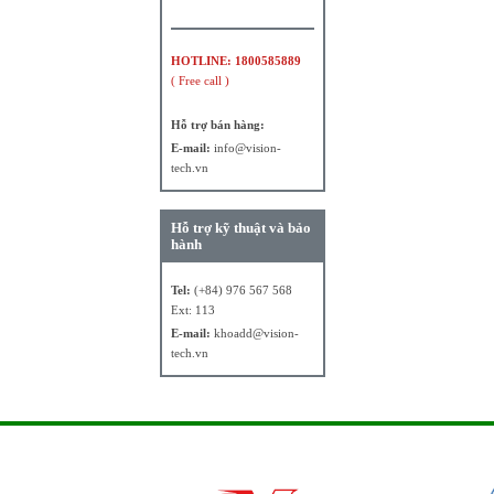
HOTLINE: 1800585889
( Free call )
Hỗ trợ bán hàng:
E-mail:
info@vision-
tech.vn
Hỗ trợ kỹ thuật và bảo
hành
Tel:
(+84) 976 567 568
Ext: 113
E-mail:
khoadd@vision-
tech.vn