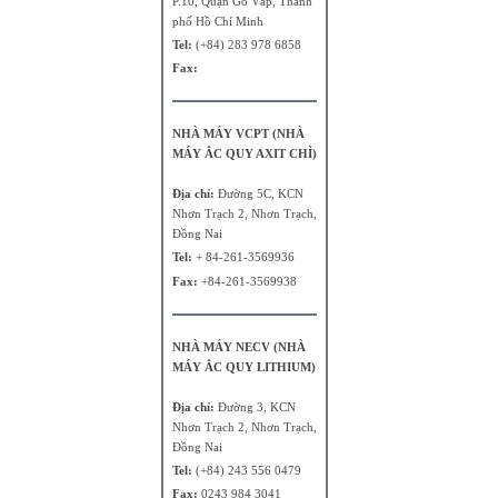
P.10, Quận Gò Vấp, Thành
phố Hồ Chí Minh
Tel:
(+84) 283 978 6858
Fax:
NHÀ MÁY VCPT (NHÀ
MÁY ẮC QUY AXIT CHÌ)
Địa chỉ:
Đường 5C, KCN
Nhơn Trạch 2, Nhơn Trạch,
Đồng Nai
Tel:
+ 84-261-3569936
Fax:
+84-261-3569938
NHÀ MÁY NECV (NHÀ
MÁY ẮC QUY LITHIUM)
Địa chỉ:
Đường 3, KCN
Nhơn Trạch 2, Nhơn Trạch,
Đồng Nai
Tel:
(+84) 243 556 0479
Fax:
0243 984 3041