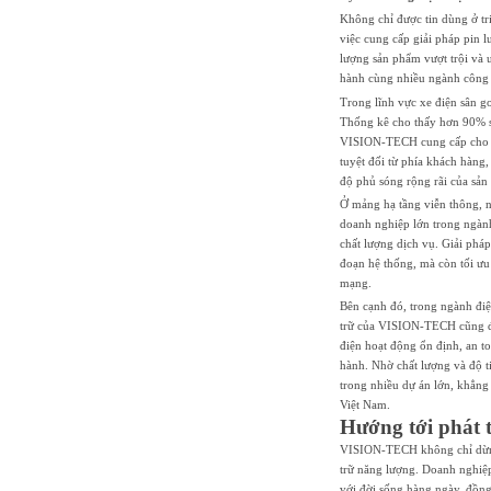
Không chỉ được tin dùng ở t
việc cung cấp giải pháp pin l
lượng sản phẩm vượt trội và
hành cùng nhiều ngành công 
Trong lĩnh vực xe điện sân g
Thống kê cho thấy hơn 90% sâ
VISION-TECH cung cấp cho xe
tuyệt đối từ phía khách hàng
độ phủ sóng rộng rãi của sản 
Ở mảng hạ tầng viễn thông, n
doanh nghiệp lớn trong ngàn
chất lượng dịch vụ. Giải phá
đoạn hệ thống, mà còn tối ưu
mạng.
Bên cạnh đó, trong ngành điệ
trữ của VISION-TECH cũng đa
điện hoạt động ổn định, an t
hành. Nhờ chất lượng và độ t
trong nhiều dự án lớn, khẳng 
Việt Nam.
Hướng tới phát 
VISION-TECH không chỉ dừng 
trữ năng lượng. Doanh nghiệ
với đời sống hàng ngày, đồng 