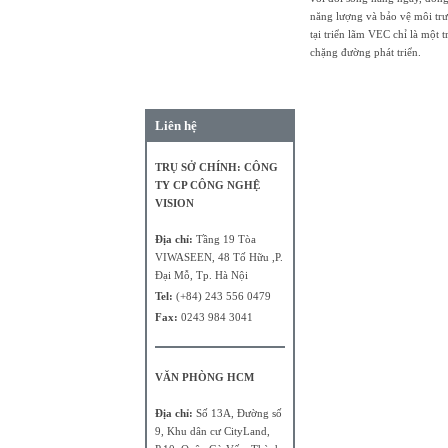
năng lượng và bảo vệ môi trư
tại triển lãm VEC chỉ là một
chặng đường phát triển.
Liên hệ
TRỤ SỞ CHÍNH: CÔNG
TY CP CÔNG NGHỆ
VISION
Địa chỉ:
Tầng 19 Tòa
VIWASEEN, 48 Tố Hữu ,P.
Đại Mỗ, Tp. Hà Nội
Tel:
(+84) 243 556 0479
Fax:
0243 984 3041
VĂN PHÒNG HCM
Địa chỉ:
Số 13A, Đường số
9, Khu dân cư CityLand,