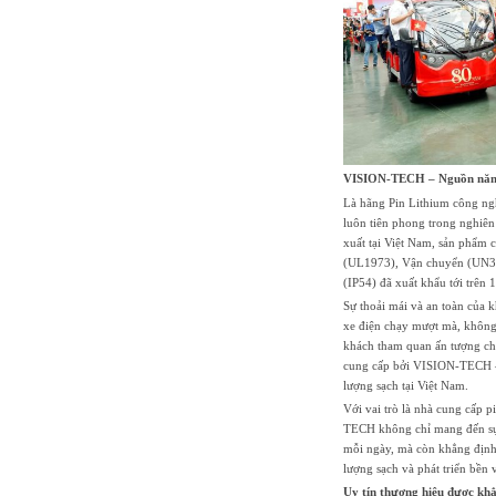
VISION-TECH – Nguồn năng
Là hãng Pin Lithium công ngh
luôn tiên phong trong nghiê
xuất tại Việt Nam, sản phẩm
(UL1973), Vận chuyển (UN38.
(IP54)
đã xuất khẩu tới trên 1
Sự thoải mái và an toàn của
xe điện chạy mượt mà, không 
khách tham quan ấn tượng ch
cung cấp bởi VISION-TECH – 
lượng sạch tại Việt Nam.
Với vai trò là nhà cung cấp p
TECH không chỉ mang đến sự t
mỗi ngày, mà còn khẳng định
lượng sạch và phát triển bền 
Uy tín thương hiệu được khẳ