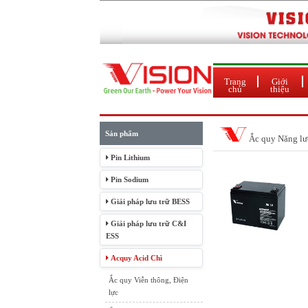
Trang
Giới
chủ
thiệu
Sản phẩm
Ắc quy Năng lư
Pin Lithium
Pin Sodium
Giải pháp lưu trữ BESS
Giải pháp lưu trữ C&I
ESS
Acquy Acid Chì
Ắc quy Viễn thông, Điện
lực