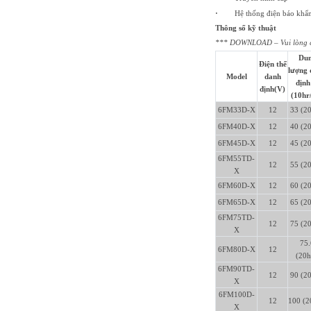
·
Hệ thống điện báo khẩn
Thông số kỹ thuật
*** DOWNLOAD – Vui lòng cli
Du
Điện thế
lượng 
Model
danh
đị
định(V)
(10hr
6FM33D-X
12
33 (20
6FM40D-X
12
40 (20
6FM45D-X
12
45 (20
6FM55TD-
12
55 (20
X
6FM60D-X
12
60 (20
6FM65D-X
12
65 (20
6FM75TD-
12
75 (20
X
75.
6FM80D-X
12
(20h
6FM90TD-
12
90 (20
X
6FM100D-
12
100 (2
X