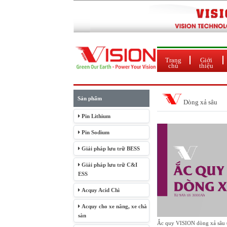
Trang
Giới
chủ
thiệu
Sản phẩm
Dòng xả sâu
Pin Lithium
Pin Sodium
Giải pháp lưu trữ BESS
Giải pháp lưu trữ C&I
ESS
Acquy Acid Chì
Acquy cho xe nâng, xe chà
sàn
Ắc quy VISION dòng xả sâu (D