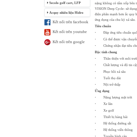
Secolo golf cart, LFP
nặng không có tấm xốp bên tro
VISION Deep Cycle- sử dụng 
Acquy nhiên liệu Hidro
điện phân mạnh hơn ắc quy b
ứng dụng của chu kỳ xả sâu.
Kết nối trên facebook
Tiêu chuẩn
Kết nối trên youtube
·
Đáp ứng tiêu chuẩn quốc
·
Có thể được vận chuyển 
Kết nối trên google
·
Chứng nhận đạt tiêu ch
Đặc tính chung
·
Thân thiện với môi trư
·
Chất lượng và độ tin cậ
·
Phục hồi xả sâu
·
Tuổi thọ dài
·
Nội trở thấp
Ứng dụng
·
Năng lượng mặt trời
·
Xe lăn
·
Xe golf
·
Thiết bị hàng hải
·
Hệ thống đường sắt
·
Hệ thống viễn thông
·
Truyền hình cáp