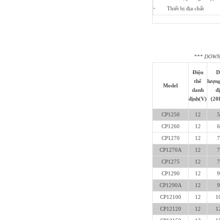
·
Thiết bị địa chất
*** DOWNLO
Điện
D
thế
lượn
Model
danh
đ
định(V)
(20h
CP1250
12
5
CP1260
12
6
CP1270
12
7
CP1270A
12
7
CP1275
12
7
CP1290
12
9
CP1290A
12
9
CP12100
12
1
CP12120
12
1