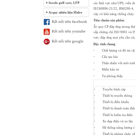
Secolo golf cart, LFP
các lĩnh vực như UPS, viễn t
IEC60896-21/22, BS6290-4, 
Acquy nhiên liệu Hidro
vậy có khả năng chống cháy c
Tiêu chuẩn sản phẩm
Kết nối trên facebook
Ắc quy CP đáp ứng mong đợi
Kết nối trên youtube
cấp chứng chỉ ISO 9001 và 
vực, đáp ứng mọi yêu cầu của 
Kết nối trên google
Đặc tính chung
·
Chất lượng và độ tin cậ
·
Cấu tạo kín
·
Thân thiện với môi trư
·
Miễn bảo trì
·
Tự phóng thấp
·
Truyền hình cáp
·
Thiết bị truyền thông
·
Thiết bị điều khiển
·
Thiết bị thanh toán điện
·
Thiết bị kiểm tra điện
·
Xe đạp điện và xe lăn
·
Hệ thống năng lượng ch
·
Thiết bị phòng cháy, ch