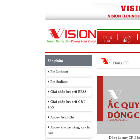
Trang
Giới
chủ
thiệu
Sản phẩm
Dòng CP
Pin Lithium
Pin Sodium
Giải pháp lưu trữ BESS
Giải pháp lưu trữ C&I
ESS
Acquy Acid Chì
Acquy cho xe nâng, xe chà
sàn
Dòng ắc quy CP là loại ắc